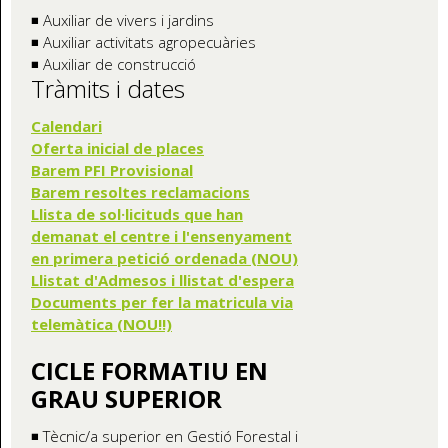
◾ Auxiliar de vivers i jardins
◾ Auxiliar activitats agropecuàries
◾ Auxiliar de construcció
Tràmits i dates
Calendari
Oferta inicial de places
Barem PFI Provisional
Barem resoltes reclamacions
Llista de sol·licituds que han
demanat el centre i l'ensenyament
en primera petició ordenada (NOU)
Llistat d'Admesos i llistat d'espera
Documents per fer la matricula via
telemàtica (NOU!!)
CICLE FORMATIU EN
GRAU SUPERIOR
◾ Tècnic/a superior en Gestió Forestal i