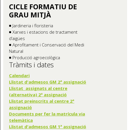
CICLE FORMATIU DE
GRAU MITJÀ
◾ Jardineria i floristeria
◾ Xarxes i estacions de tractament
d’aigües
◾ Aprofitament i Conservació del Medi
Natural
◾ Producció agroecològica
Tràmits i dates
Calendari
Llistat d'admesos GM 2ª assignació
Llistat assignats al centre
(alternativa) 2ª assignació
Llistat preinscrits al centre 2ª
assignació
Documents per fer la matrícula via
telemàtica
Llistat d'admesos GM 1ª assignació