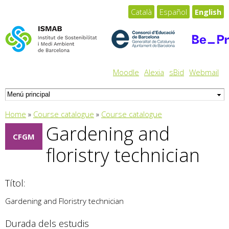
Skip to
Català
Español
English
main
content
Moodle
Alexia
sBid
Webmail
You are here
Home
»
Course catalogue
»
Course catalogue
Gardening and
CFGM
floristry technician
Títol:
Gardening and Floristry technician
Durada dels estudis