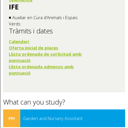
IFE
◾ Auxiliar en Cura d’Animals i Espais
Verds
Tràmits i dates
Calendari
Oferta inicia
l de places
Llista ordenada de sol·licitud amb
puntuació
Llista ordenada admesos amb
puntuació
What can you study?
PFI
Garden and Nursery Assistant