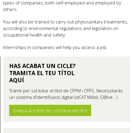
types of companies, both self-employed and employed by
others.
You will also be trained to carry out phytosanitary treatments,
according to environmental regulations and legislation on
occupational health and safety.
Internships in companies will help you access a job.
HAS ACABAT UN CICLE?
TRAMITA EL TEU TÍTOL
AQUÍ
Tràmit per sol·licitar el títol de CFPM i CFPS. Necessitaràs
un sistema d'identificació digital (idCAT Mòbil, Cl@ve...)
Enllaça al tràmit de sol·licitud del títol