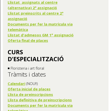
Llistat assignats al centre
(alternativa) 2ª assignació
Llistat preinscrits al centre 2ª
assignació
Documents per fer la matrícula via
telemàtica
Llistat d'admesos GM 1ª assignació
Oferta final de places
CURS
D'ESPECIALITZACIÓ
◾ Floristeria i art floral
Tràmits i dates
Calendari
(NOU!!)
Oferta inicial de places
Llista de preinscripcions
Llista definitiva de preinscripcions
Documents per fer la matrícula via
telemàtica