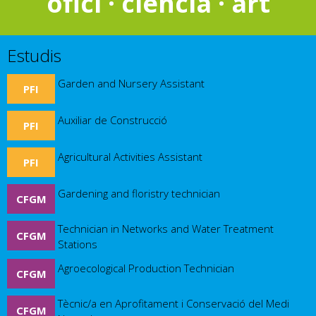
ofici · ciència · art
Estudis
Garden and Nursery Assistant
PFI
Auxiliar de Construcció
PFI
Agricultural Activities Assistant
PFI
Gardening and floristry technician
CFGM
Technician in Networks and Water Treatment
CFGM
Stations
Agroecological Production Technician
CFGM
Tècnic/a en Aprofitament i Conservació del Medi
CFGM