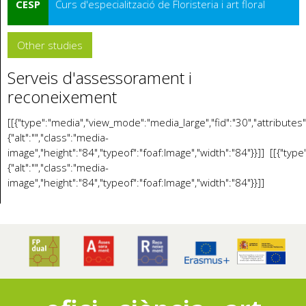
CESP
Curs d'especialització de Floristeria i art floral
Other studies
Serveis d'assessorament i
reconeixement
[[{"type":"media","view_mode":"media_large","fid":"30","attributes"
{"alt":"","class":"media-
image","height":"84","typeof":"foaf:Image","width":"84"}}]] [[{"typ
{"alt":"","class":"media-
image","height":"84","typeof":"foaf:Image","width":"84"}}]]