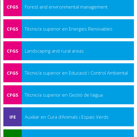
CFGS
Forest and environmental management
CFGS
Tècnic/a superior en Energies Renovables
CFGS
Landscaping and rural areas
CFGS
Tècnic/a superior en Educació i Control Ambiental
CFGS
Tècnic/a superior en Gestió de l’aigua
IFE
Auxiliar en Cura d’Animals i Espais Verds