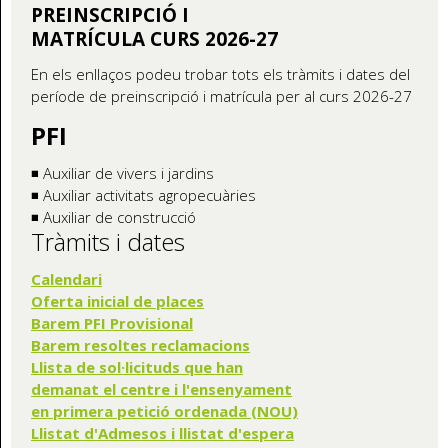
PREINSCRIPCIÓ I
MATRÍCULA CURS 2026-27
En els enllaços podeu trobar tots els tràmits i dates del
període de preinscripció i matrícula per al curs 2026-27
PFI
◾ Auxiliar de vivers i jardins
◾ Auxiliar activitats agropecuàries
◾ Auxiliar de construcció
Tràmits i dates
Calendari
Oferta inicial de places
Barem PFI Provisional
Barem resoltes reclamacions
Llista de sol·licituds que han
demanat el centre i l'ensenyament
en primera petició ordenada (NOU)
Llistat d'Admesos i llistat d'espera