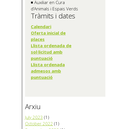
◾ Auxiliar en Cura
d’Animals i Espais Verds
Tràmits i dates
Calendari
Oferta inicia
l de
places
Llista ordenada de
sol·licitud amb
puntuació
Llista ordenada
admesos amb
puntuació
Arxiu
July 2023
(1)
October 2022
(1)