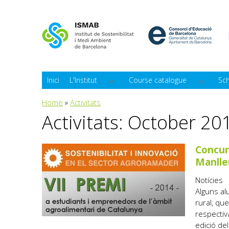
Inici
L'Institut
Course catalogue
Sc
You are here
Home
»
Activitats
Activitats: October 20
Concur
Manlle
Notícies
Alguns al
rural, qu
respectiva
edició del