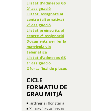
Llistat d'admesos GS
2ª assignació
Llistat assignats al
centre (alternativa)
2ª assignació
Llistat preinscrits al
centre 2ª assignació
Documents per fer la
matrícula via
telemàtica
Llistat d'admesos GS
1ª assignació
Oferta final de places
CICLE
FORMATIU DE
GRAU MITJÀ
◾ Jardineria i floristeria
◾ Xarxes i estacions de