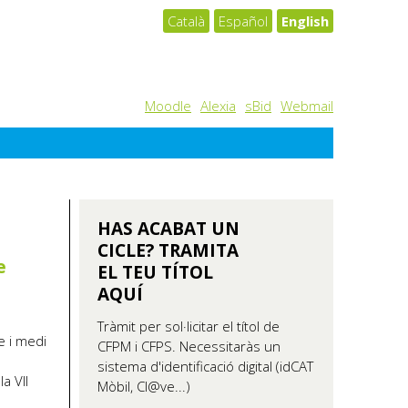
Català
Español
English
Moodle
Alexia
sBid
Webmail
HAS ACABAT UN
CICLE? TRAMITA
e
EL TEU TÍTOL
AQUÍ
Tràmit per sol·licitar el títol de
e i medi
CFPM i CFPS. Necessitaràs un
sistema d'identificació digital (idCAT
a VII
Mòbil, Cl@ve...)