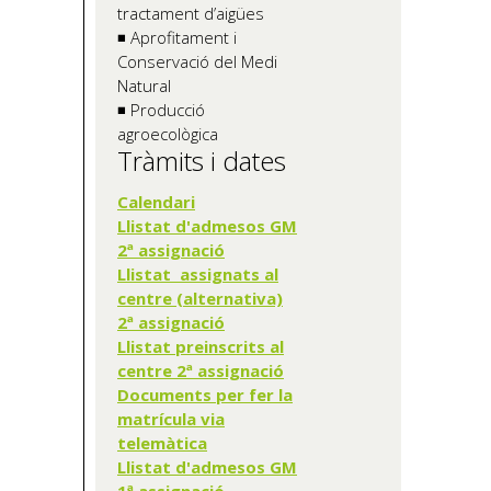
tractament d’aigües
◾ Aprofitament i
Conservació del Medi
Natural
◾ Producció
agroecològica
Tràmits i dates
Calendari
Llistat d'admesos GM
2ª assignació
Llistat assignats al
centre (alternativa)
2ª assignació
Llistat preinscrits al
centre 2ª assignació
Documents per fer la
matrícula via
telemàtica
Llistat d'admesos GM
1ª assignació