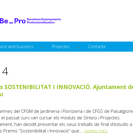
Skip to
main
content
hool and business
Projectes
Contacte
14
s SOSTENIBILITAT I INNOVACIÓ. Ajuntament d
u
umnes del CFGM de Jardineria i Floristeria i de CFGS de Paisatgism
e el passat curs van cursar els mòduls de Síntesi i Projectes
ment, han decidit presentar els seus treballs de final d’estudis a l
s Premis “Sostenibilitat i Innovació” que...
Llegeix més