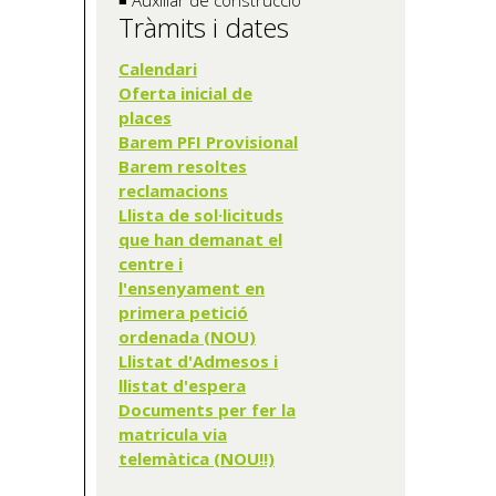
Tràmits i dates
Calendari
Oferta inicial de
places
Barem PFI Provisional
Barem resoltes
reclamacions
Llista de sol·licituds
que han demanat el
centre i
l'ensenyament en
primera petició
ordenada (NOU)
Llistat d'Admesos i
llistat d'espera
Documents per fer la
matricula via
telemàtica (NOU!!)