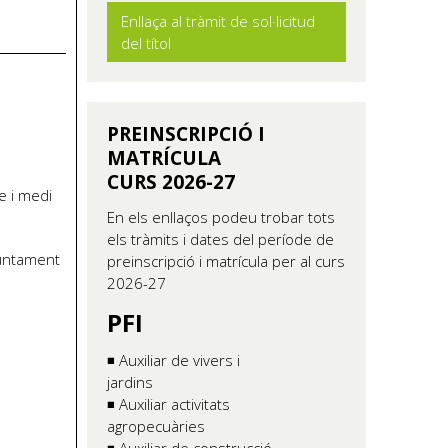
Enllaça al tràmit de sol·licitud
del títol
PREINSCRIPCIÓ I
MATRÍCULA
CURS 2026-27
e i medi
En els enllaços podeu trobar tots
els tràmits i dates del període de
juntament
preinscripció i matrícula per al curs
2026-27
PFI
◾ Auxiliar de vivers i
jardins
◾ Auxiliar activitats
agropecuàries
◾ Auxiliar de construcció