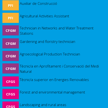
Auxiliar de Construcció
PFI
Agricultural Activities Assistant
PFI
Technician in Networks and Water Treatment
CFGM
Stations
Gardening and floristry technician
CFGM
Agroecological Production Technician
CFGM
Tècnic/a en Aprofitament i Conservació del Medi
CFGM
Natural
Tècnic/a superior en Energies Renovables
CFGS
Forest and environmental management
CFGS
Landscaping and rural areas
CFGS