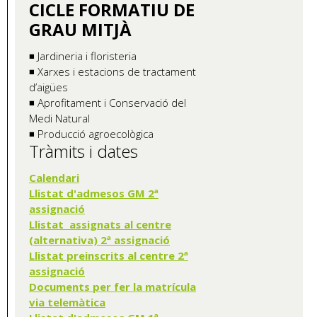
CICLE FORMATIU DE
GRAU MITJÀ
◾ Jardineria i floristeria
◾ Xarxes i estacions de tractament
d’aigües
◾ Aprofitament i Conservació del
Medi Natural
◾ Producció agroecològica
Tràmits i dates
Calendari
Llistat d'admesos GM 2ª
assignació
Llistat assignats al centre
(alternativa) 2ª assignació
Llistat preinscrits al centre 2ª
assignació
Documents per fer la matrícula
via telemàtica