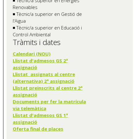
◾ Tècnic/a superior en Energies
Renovables
◾ Tècnic/a superior en Gestió de
l'Aigua
◾ Tècnic/a superior en Educació i
Control Ambiental
Tràmits i dates
Calendari (NOU)
Llistat d'admesos GS 2ª
assignació
Llistat assignats al centre
(alternativa) 2ª assignació
Llistat preinscrits al centre 2ª
assignació
Documents per fer la matrícula
via telemàtica
Llistat d'admesos GS 1ª
assignació
Oferta final de places