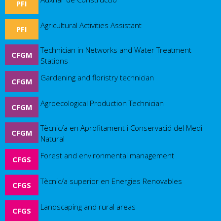
PFI
Agricultural Activities Assistant
PFI
Technician in Networks and Water Treatment
CFGM
Stations
Gardening and floristry technician
CFGM
Agroecological Production Technician
CFGM
Tècnic/a en Aprofitament i Conservació del Medi
CFGM
Natural
Forest and environmental management
CFGS
Tècnic/a superior en Energies Renovables
CFGS
Landscaping and rural areas
CFGS