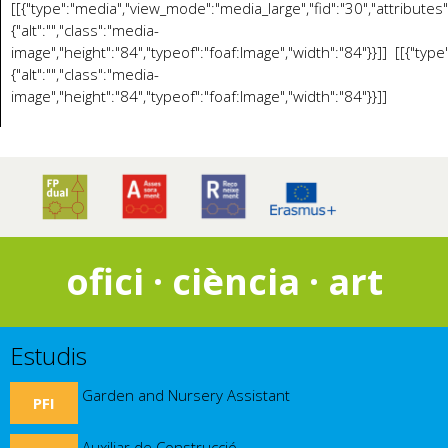
[[{"type":"media","view_mode":"media_large","fid":"30","attributes"
{"alt":"","class":"media-
image","height":"84","typeof":"foaf:Image","width":"84"}}]] [[{"typ
{"alt":"","class":"media-
image","height":"84","typeof":"foaf:Image","width":"84"}}]]
ofici · ciència · art
Estudis
Garden and Nursery Assistant
PFI
Auxiliar de Construcció