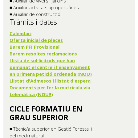
◾ Auxiliar de vivers i jardins
◾ Auxiliar activitats agropecuàries
◾ Auxiliar de construcció
Tràmits i dates
Calendari
Oferta inicial de places
Barem PFI Provisional
Barem resoltes reclamacions
Llista de sol·licituds que han
demanat el centre i l'ensenyament
en primera petició ordenada (NOU)
Llistat d'Admesos i llistat d'espera
Documents per fer la matricula via
telemàtica (NOU!!)
CICLE FORMATIU EN
GRAU SUPERIOR
◾ Tècnic/a superior en Gestió Forestal i
del medi natural