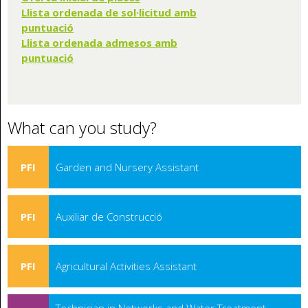
Llista ordenada de sol·licitud amb
puntuació
Llista ordenada admesos amb
puntuació
What can you study?
PFI
Garden and Nursery Assistant
PFI
Auxiliar de Construcció
PFI
Agricultural Activities Assistant