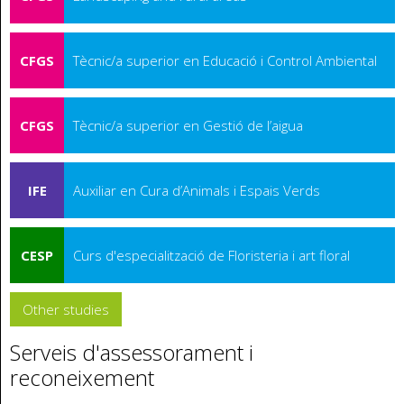
CFGS
Tècnic/a superior en Educació i Control Ambiental
CFGS
Tècnic/a superior en Gestió de l’aigua
IFE
Auxiliar en Cura d’Animals i Espais Verds
CESP
Curs d'especialització de Floristeria i art floral
Other studies
Serveis d'assessorament i
reconeixement