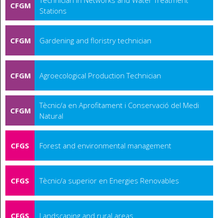
Technician in Networks and Water Treatment
CFGM
Stations
CFGM
Gardening and floristry technician
CFGM
Agroecological Production Technician
Tècnic/a en Aprofitament i Conservació del Medi
CFGM
Natural
CFGS
Forest and environmental management
CFGS
Tècnic/a superior en Energies Renovables
CFGS
Landscaping and rural areas