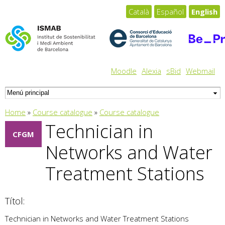
Skip to
Català
Español
English
main
content
Moodle
Alexia
sBid
Webmail
You are here
Home
»
Course catalogue
»
Course catalogue
Technician in
CFGM
Networks and Water
Treatment Stations
Títol:
Technician in Networks and Water Treatment Stations