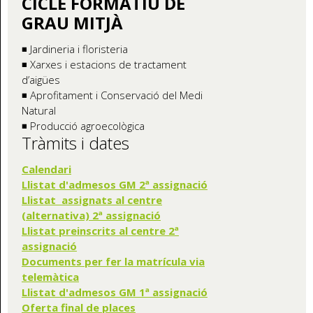
CICLE FORMATIU DE
GRAU MITJÀ
◾ Jardineria i floristeria
◾ Xarxes i estacions de tractament
d’aigües
◾ Aprofitament i Conservació del Medi
Natural
◾ Producció agroecològica
Tràmits i dates
Calendari
Llistat d'admesos GM 2ª assignació
Llistat assignats al centre
(alternativa) 2ª assignació
Llistat preinscrits al centre 2ª
assignació
Documents per fer la matrícula via
telemàtica
Llistat d'admesos GM 1ª assignació
Oferta final de places