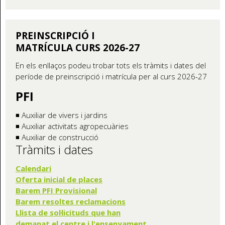
PREINSCRIPCIÓ I
MATRÍCULA CURS 2026-27
En els enllaços podeu trobar tots els tràmits i dates del
període de preinscripció i matrícula per al curs 2026-27
PFI
◾ Auxiliar de vivers i jardins
◾ Auxiliar activitats agropecuàries
◾ Auxiliar de construcció
Tràmits i dates
Calendari
Oferta inicial de places
Barem PFI Provisional
Barem resoltes reclamacions
Llista de sol·licituds que han
demanat el centre i l'ensenyament