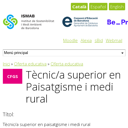
Vés al
Català
Español
English
contingut
Moodle
Alexia
sBid
Webmail
Esteu aquí
Inici
»
Oferta educativa
»
Oferta educativa
Tècnic/a superior en
CFGS
Paisatgisme i medi
rural
Títol:
Tècnic/a superior en paisatgisme i medi rural