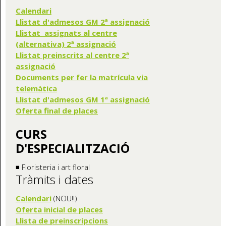
Calendari
Llistat d'admesos GM 2ª assignació
Llistat assignats al centre
(alternativa) 2ª assignació
Llistat preinscrits al centre 2ª
assignació
Documents per fer la matrícula via
telemàtica
Llistat d'admesos GM 1ª assignació
Oferta final de places
CURS
D'ESPECIALITZACIÓ
◾ Floristeria i art floral
Tràmits i dates
Calendari
(NOU!!)
Oferta inicial de places
Llista de preinscripcions