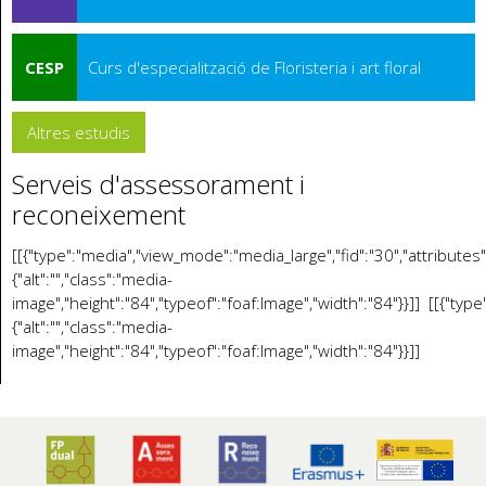
CESP
Curs d'especialització de Floristeria i art floral
Altres estudis
Serveis d'assessorament i
reconeixement
[[{"type":"media","view_mode":"media_large","fid":"30","attributes"
{"alt":"","class":"media-
image","height":"84","typeof":"foaf:Image","width":"84"}}]] [[{"typ
{"alt":"","class":"media-
image","height":"84","typeof":"foaf:Image","width":"84"}}]]