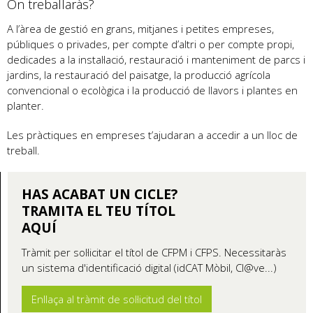
On treballaràs?
A l’àrea de gestió en grans, mitjanes i petites empreses,
públiques o privades, per compte d’altri o per compte propi,
dedicades a la instal·lació, restauració i manteniment de parcs i
jardins, la restauració del paisatge, la producció agrícola
convencional o ecològica i la producció de llavors i plantes en
planter.
Les pràctiques en empreses t’ajudaran a accedir a un lloc de
treball.
HAS ACABAT UN CICLE?
TRAMITA EL TEU TÍTOL
AQUÍ
Tràmit per sol·licitar el títol de CFPM i CFPS. Necessitaràs
un sistema d'identificació digital (idCAT Mòbil, Cl@ve...)
Enllaça al tràmit de sol·licitud del títol