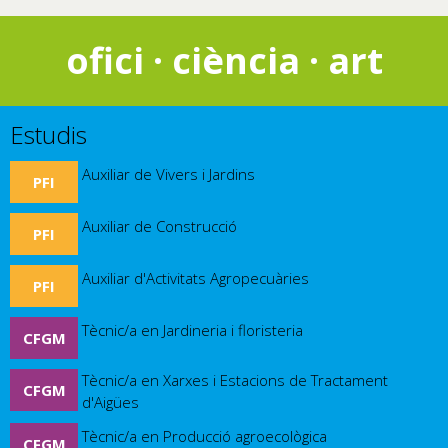
ofici · ciència · art
Estudis
Auxiliar de Vivers i Jardins
PFI
Auxiliar de Construcció
PFI
Auxiliar d'Activitats Agropecuàries
PFI
Tècnic/a en Jardineria i floristeria
CFGM
Tècnic/a en Xarxes i Estacions de Tractament
CFGM
d'Aigües
Tècnic/a en Producció agroecològica
CFGM