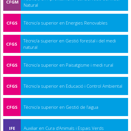
CFGM
Natural
CFGS
Tècnic/a superior en Energies Renovables
Tècnic/a superior en Gestió forestal i del medi
CFGS
natural
CFGS
Tècnic/a superior en Paisatgisme i medi rural
CFGS
Tècnic/a superior en Educació i Control Ambiental
CFGS
Tècnic/a superior en Gestió de l’aigua
IFE
Auxiliar en Cura d’Animals i Espais Verds