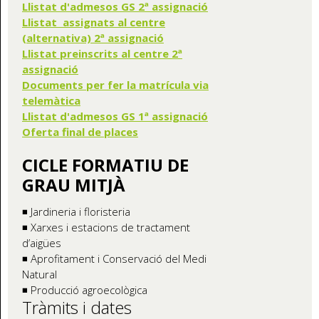
Llistat d'admesos GS 2ª assignació
Llistat assignats al centre
(alternativa) 2ª assignació
Llistat preinscrits al centre 2ª
assignació
Documents per fer la matrícula via
telemàtica
Llistat d'admesos GS 1ª assignació
Oferta final de places
CICLE FORMATIU DE
GRAU MITJÀ
◾ Jardineria i floristeria
◾ Xarxes i estacions de tractament
d’aigües
◾ Aprofitament i Conservació del Medi
Natural
◾ Producció agroecològica
Tràmits i dates