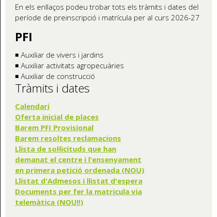
En els enllaços podeu trobar tots els tràmits i dates del
període de preinscripció i matrícula per al curs 2026-27
PFI
◾ Auxiliar de vivers i jardins
◾ Auxiliar activitats agropecuàries
◾ Auxiliar de construcció
Tràmits i dates
Calendari
Oferta inicial de places
Barem PFI Provisional
Barem resoltes reclamacions
Llista de sol·licituds que han
demanat el centre i l'ensenyament
en primera petició ordenada (NOU)
Llistat d'Admesos i llistat d'espera
Documents per fer la matricula via
telemàtica (NOU!!)