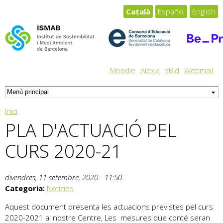
Vés al
Català
Español
English
contingut
Moodle
Alexia
sBid
Webmail
Esteu aquí
Inici
PLA D'ACTUACIÓ PEL
CURS 2020-21
divendres, 11 setembre, 2020 - 11:50
Categoria:
Notícies
Aquest document presenta les actuacions previstes pel curs
2020-2021 al nostre Centre, Les mesures que conté seran