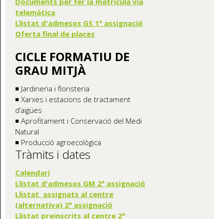
Documents per fer la matrícula via
telemàtica
Llistat d'admesos GS 1ª assignació
Oferta final de places
CICLE FORMATIU DE
GRAU MITJÀ
◾ Jardineria i floristeria
◾ Xarxes i estacions de tractament
d’aigües
◾ Aprofitament i Conservació del Medi
Natural
◾ Producció agroecològica
Tràmits i dates
Calendari
Llistat d'admesos GM 2ª assignació
Llistat assignats al centre
(alternativa) 2ª assignació
Llistat preinscrits al centre 2ª