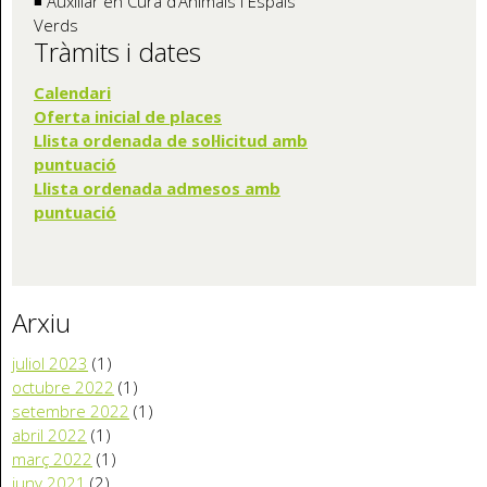
◾ Auxiliar en Cura d’Animals i Espais
Verds
Tràmits i dates
Calendari
Oferta inicia
l de places
Llista ordenada de sol·licitud amb
puntuació
Llista ordenada admesos amb
puntuació
Arxiu
juliol 2023
(1)
octubre 2022
(1)
setembre 2022
(1)
abril 2022
(1)
març 2022
(1)
juny 2021
(2)