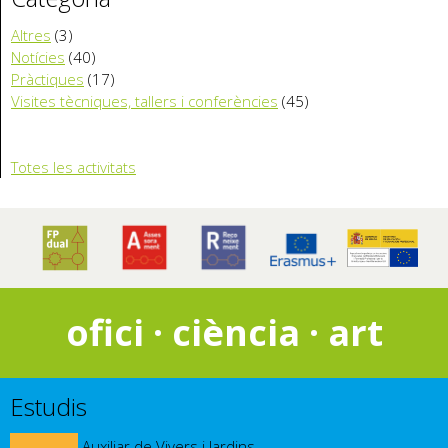
Altres
(3)
Notícies
(40)
Pràctiques
(17)
Visites tècniques, tallers i conferències
(45)
Totes les activitats
ofici · ciència · art
Estudis
Auxiliar de Vivers i Jardins