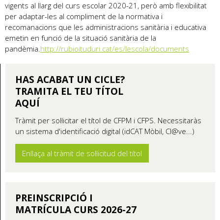
vigents al llarg del curs escolar 2020-21, però amb flexibilitat
per adaptar-les al compliment de la normativa i
recomanacions que les administracions sanitària i educativa
emetin en funció de la situació sanitària de la
pandèmia.
http://rubioituduri.cat/es/lescola/documents
HAS ACABAT UN CICLE?
TRAMITA EL TEU TÍTOL
AQUÍ
Tràmit per sol·licitar el títol de CFPM i CFPS. Necessitaràs
un sistema d'identificació digital (idCAT Mòbil, Cl@ve...)
Enllaça al tràmit de sol·licitud del títol
PREINSCRIPCIÓ I
MATRÍCULA CURS 2026-27