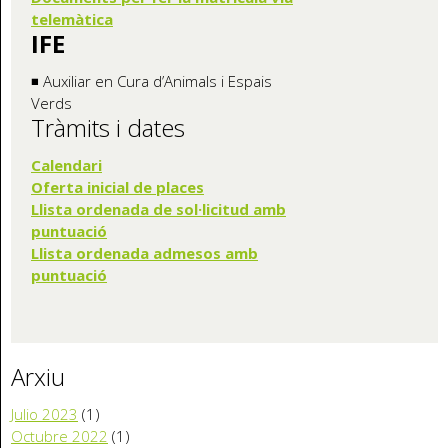
telemàtica
IFE
◾ Auxiliar en Cura d’Animals i Espais
Verds
Tràmits i dates
Calendari
Oferta inicia
l de places
Llista ordenada de sol·licitud amb
puntuació
Llista ordenada admesos amb
puntuació
Arxiu
Julio 2023
(1)
Octubre 2022
(1)