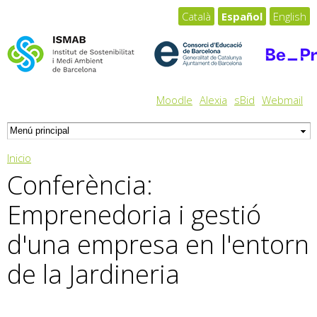
Pasar al
Català
Español
English
contenido
principal
Moodle
Alexia
sBid
Webmail
Usted está aquí
Inicio
Conferència:
Emprenedoria i gestió
d'una empresa en l'entorn
de la Jardineria