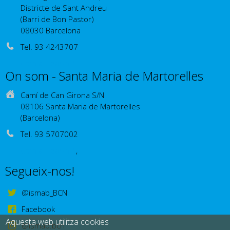
Districte de Sant Andreu
(Barri de Bon Pastor)
08030 Barcelona
Tel. 93 4243707
Com arribar-hi?
On som - Santa Maria de Martorelles
Camí de Can Girona S/N
08106 Santa Maria de Martorelles
(Barcelona)
Tel. 93 5707002
Com arribar-hi?
,
Segueix-nos!
@ismab_BCN
Facebook
Aquesta web utilitza cookies
@ismab.bcn