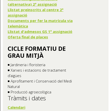
(alternativa) 2ª assignació
Llistat preinscrits al centre 2ª
assignació
Documents per fer la matrícula via
telemàtica
Llistat d'admesos GS 1ª assignació
Oferta final de places
CICLE FORMATIU DE
GRAU MITJÀ
◾ Jardineria i floristeria
◾ Xarxes i estacions de tractament
d’aigües
◾ Aprofitament i Conservació del Medi
Natural
◾ Producció agroecològica
Tràmits i dates
Calendari