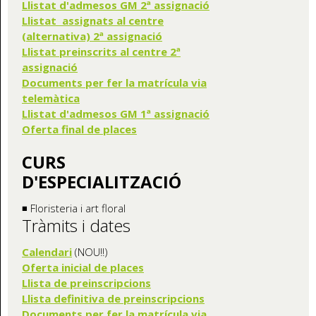
Llistat d'admesos GM 2ª assignació
Llistat assignats al centre
(alternativa) 2ª assignació
Llistat preinscrits al centre 2ª
assignació
Documents per fer la matrícula via
telemàtica
Llistat d'admesos GM 1ª assignació
Oferta final de places
CURS
D'ESPECIALITZACIÓ
◾ Floristeria i art floral
Tràmits i dates
Calendari
(NOU!!)
Oferta inicial de places
Llista de preinscripcions
Llista definitiva de preinscripcions
Documents per fer la matrícula via