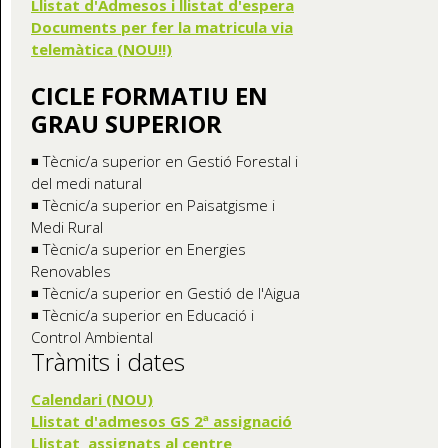
Llistat d'Admesos i llistat d'espera
Documents per fer la matricula via
telemàtica (NOU!!)
CICLE FORMATIU EN
GRAU SUPERIOR
◾ Tècnic/a superior en Gestió Forestal i
del medi natural
◾ Tècnic/a superior en Paisatgisme i
Medi Rural
◾ Tècnic/a superior en Energies
Renovables
◾ Tècnic/a superior en Gestió de l'Aigua
◾ Tècnic/a superior en Educació i
Control Ambiental
Tràmits i dates
Calendari (NOU)
Llistat d'admesos GS 2ª assignació
Llistat assignats al centre