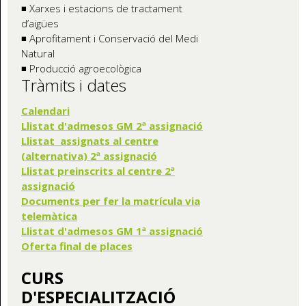
◾ Xarxes i estacions de tractament
d’aigües
◾ Aprofitament i Conservació del Medi
Natural
◾ Producció agroecològica
Tràmits i dates
Calendari
Llistat d'admesos GM 2ª assignació
Llistat assignats al centre
(alternativa) 2ª assignació
Llistat preinscrits al centre 2ª
assignació
Documents per fer la matrícula via
telemàtica
Llistat d'admesos GM 1ª assignació
Oferta final de places
CURS
D'ESPECIALITZACIÓ