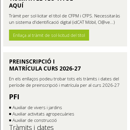
AQUÍ
Tràmit per sol·licitar el títol de CFPM i CFPS. Necessitaràs
un sistema d'identificació digital (idCAT Mòbil, Cl@ve...)
Enllaça al tràmit de sol·licitud del títol
PREINSCRIPCIÓ I
MATRÍCULA CURS 2026-27
En els enllaços podeu trobar tots els tràmits i dates del
període de preinscripció i matrícula per al curs 2026-27
PFI
◾ Auxiliar de vivers i jardins
◾ Auxiliar activitats agropecuàries
◾ Auxiliar de construcció
Tràmits i dates