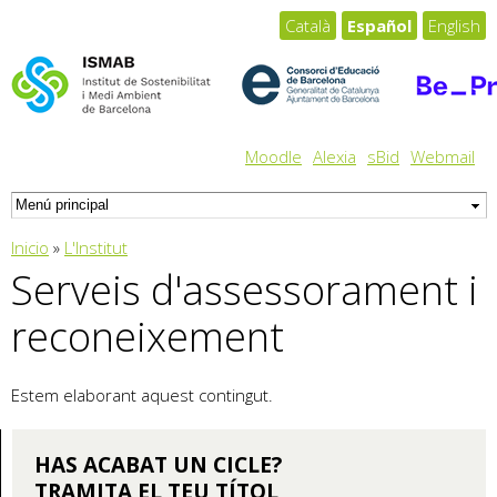
Pasar al
Català
Español
English
contenido
principal
Moodle
Alexia
sBid
Webmail
Usted está aquí
Inicio
»
L'Institut
Serveis d'assessorament i
reconeixement
Estem elaborant aquest contingut.
HAS ACABAT UN CICLE?
TRAMITA EL TEU TÍTOL