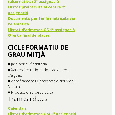
(alternativa) 2ª assignació
Llistat preinscrits al centre 2ª
assignació
Documents per fer la matrícula via
telemàtica
Llistat d'admesos GS 1ª assignació
Oferta final de places
CICLE FORMATIU DE
GRAU MITJÀ
◾ Jardineria i floristeria
◾ Xarxes i estacions de tractament
d’aigües
◾ Aprofitament i Conservació del Medi
Natural
◾ Producció agroecològica
Tràmits i dates
Calendari
Llistat d'admesos GM 2ª assignació