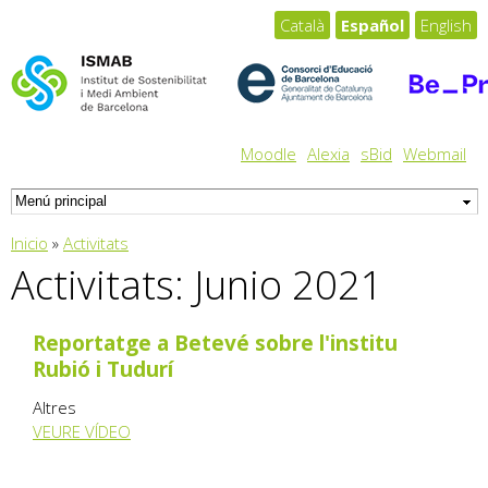
Pasar al
Català
Español
English
contenido
principal
Moodle
Alexia
sBid
Webmail
Usted está aquí
Inicio
»
Activitats
Activitats: Junio 2021
Reportatge a Betevé sobre l'institu
Rubió i Tudurí
Altres
VEURE VÍDEO