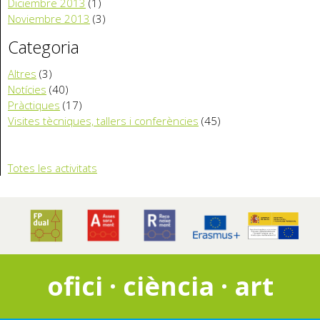
Diciembre 2013
(1)
Noviembre 2013
(3)
Categoria
Altres
(3)
Notícies
(40)
Pràctiques
(17)
Visites tècniques, tallers i conferències
(45)
Totes les activitats
ofici · ciència · art