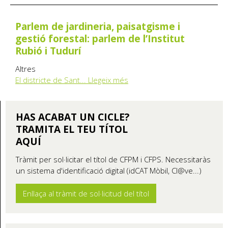
Parlem de jardineria, paisatgisme i
gestió forestal: parlem de l’Institut
Rubió i Tudurí
Altres
El districte de Sant...
Llegeix més
HAS ACABAT UN CICLE?
TRAMITA EL TEU TÍTOL
AQUÍ
Tràmit per sol·licitar el títol de CFPM i CFPS. Necessitaràs
un sistema d'identificació digital (idCAT Mòbil, Cl@ve...)
Enllaça al tràmit de sol·licitud del títol