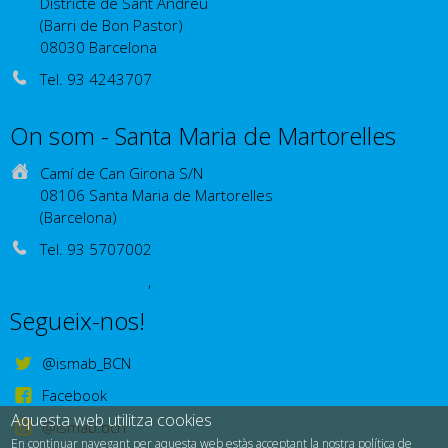
Districte de Sant Andreu
(Barri de Bon Pastor)
08030 Barcelona
Tel. 93 4243707
Com arribar-hi?
On som - Santa Maria de Martorelles
Camí de Can Girona S/N
08106 Santa Maria de Martorelles
(Barcelona)
Tel. 93 5707002
Com arribar-hi?
,
Segueix-nos!
@ismab_BCN
Facebook
Aquesta web utilitza cookies
@ismab.bcn
En continuar navegant per aquesta web estàs acceptant la nostra política de