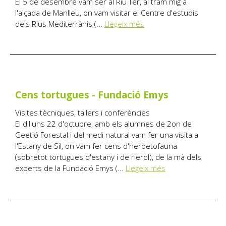
El 5 de desembre vam ser al Riu Ter, al tram mig a
l'alçada de Manlleu, on vam visitar el Centre d'estudis
dels Rius Mediterrànis (...
Llegeix més
Cens tortugues - Fundació Emys
Visites tècniques, tallers i conferències
El dilluns 22 d'octubre, amb els alumnes de 2on de
Geetió Forestal i del medi natural vam fer una visita a
l'Estany de Sil, on vam fer cens d'herpetofauna
(sobretot tortugues d'estany i de rierol), de la mà dels
experts de la Fundació Emys (...
Llegeix més