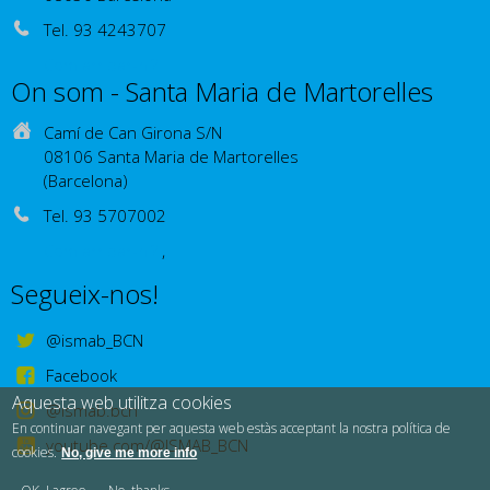
Tel. 93 4243707
Com arribar-hi?
On som - Santa Maria de Martorelles
Camí de Can Girona S/N
08106 Santa Maria de Martorelles
(Barcelona)
Tel. 93 5707002
Com arribar-hi?
,
Segueix-nos!
@ismab_BCN
Facebook
Aquesta web utilitza cookies
@ismab.bcn
En continuar navegant per aquesta web estàs acceptant la nostra política de
youtube.com/@ISMAB_BCN
cookies.
No, give me more info