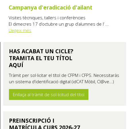
Campanya d'eradicació d'ailant
Visites tècniques, tallers i conferències
El dimecres 17 d’octubre un grup d’alumnes de l’ ...
Llegeix més
HAS ACABAT UN CICLE?
TRAMITA EL TEU TÍTOL
AQUÍ
Tràmit per sol·licitar el títol de CFPM i CFPS. Necessitaràs
un sistema d'identificació digital (idCAT Mòbil, Cl@ve...)
Enllaça al tràmit de sol·licitud del títol
PREINSCRIPCIÓ I
MATRÍCULA CURS 2026-27