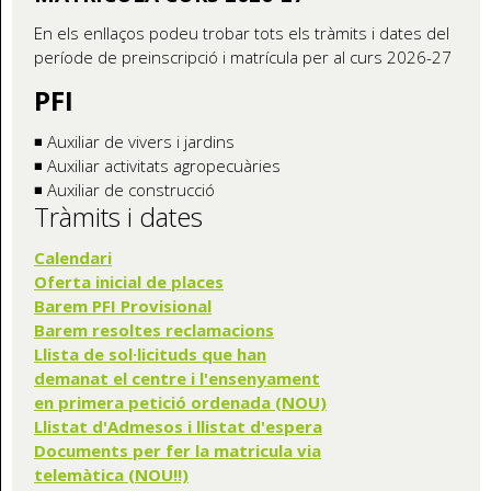
En els enllaços podeu trobar tots els tràmits i dates del
període de preinscripció i matrícula per al curs 2026-27
PFI
◾ Auxiliar de vivers i jardins
◾ Auxiliar activitats agropecuàries
◾ Auxiliar de construcció
Tràmits i dates
Calendari
Oferta inicial de places
Barem PFI Provisional
Barem resoltes reclamacions
Llista de sol·licituds que han
demanat el centre i l'ensenyament
en primera petició ordenada (NOU)
Llistat d'Admesos i llistat d'espera
Documents per fer la matricula via
telemàtica (NOU!!)