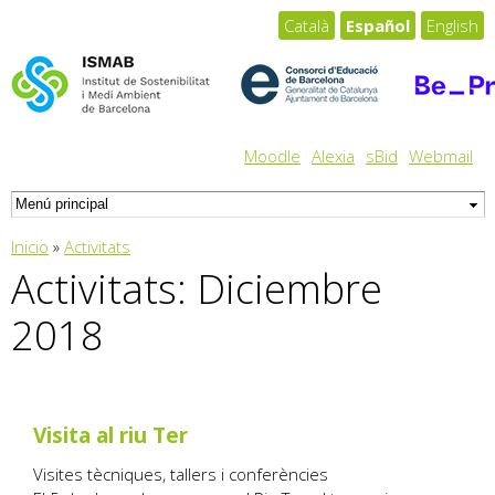
Pasar al
Català
Español
English
contenido
principal
Moodle
Alexia
sBid
Webmail
Usted está aquí
Inicio
»
Activitats
Activitats: Diciembre
2018
Visita al riu Ter
Visites tècniques, tallers i conferències