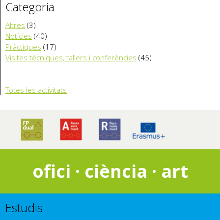
Categoria
Altres
(3)
Notícies
(40)
Pràctiques
(17)
Visites tècniques, tallers i conferències
(45)
Totes les activitats
ofici · ciència · art
Estudis