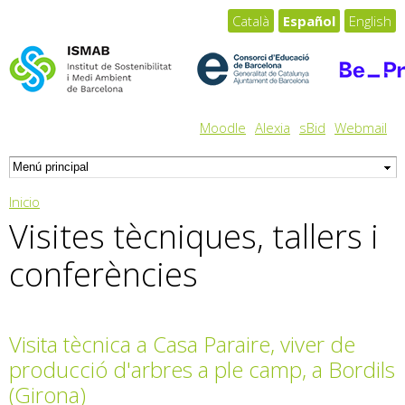
Pasar al
Català
Español
English
contenido
principal
Moodle
Alexia
sBid
Webmail
Usted está aquí
Inicio
Visites tècniques, tallers i
conferències
Visita tècnica a Casa Paraire, viver de
producció d'arbres a ple camp, a Bordils
(Girona)