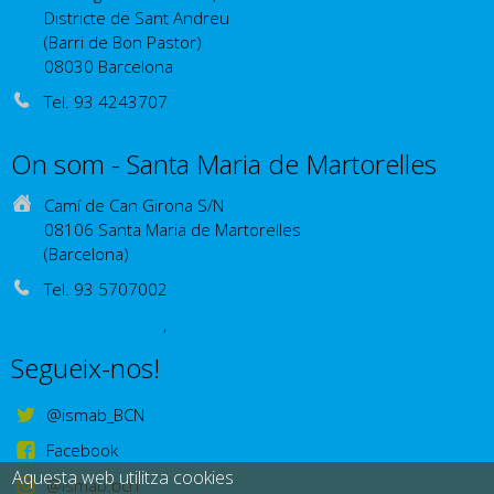
Districte de Sant Andreu
(Barri de Bon Pastor)
08030 Barcelona
Tel. 93 4243707
Com arribar-hi?
On som - Santa Maria de Martorelles
Camí de Can Girona S/N
08106 Santa Maria de Martorelles
(Barcelona)
Tel. 93 5707002
Com arribar-hi?
,
Segueix-nos!
@ismab_BCN
Facebook
Aquesta web utilitza cookies
@ismab.bcn