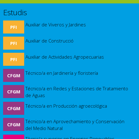
Estudis
Auxiliar de Viveros y Jardines
PFI
Auxiliar de Construcció
PFI
Auxiliar de Actividades Agropecuarias
PFI
Técnico/a en Jardinería y floristería
CFGM
Técnico/a en Redes y Estaciones de Tratamiento
CFGM
de Aguas
Técnico/a en Producción agroecológica
CFGM
Técnico/a en Aprovechamiento y Conservación
CFGM
del Medio Natural
Tècnic/a superior en Energies Renovables