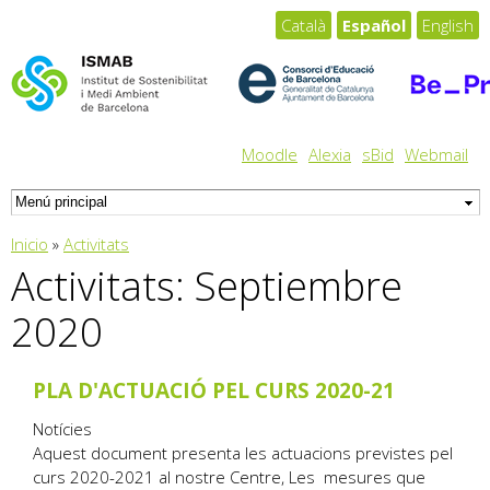
Pasar al
Català
Español
English
contenido
principal
Moodle
Alexia
sBid
Webmail
Usted está aquí
Inicio
»
Activitats
Activitats: Septiembre
2020
PLA D'ACTUACIÓ PEL CURS 2020-21
Notícies
Aquest document presenta les actuacions previstes pel
curs 2020-2021 al nostre Centre, Les mesures que