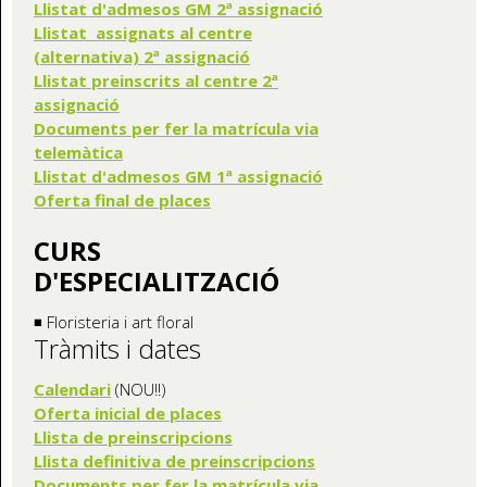
Llistat d'admesos GM 2ª assignació
Llistat assignats al centre
(alternativa) 2ª assignació
Llistat preinscrits al centre 2ª
assignació
Documents per fer la matrícula via
telemàtica
Llistat d'admesos GM 1ª assignació
Oferta final de places
CURS
D'ESPECIALITZACIÓ
◾ Floristeria i art floral
Tràmits i dates
Calendari
(NOU!!)
Oferta inicial de places
Llista de preinscripcions
Llista definitiva de preinscripcions
Documents per fer la matrícula via