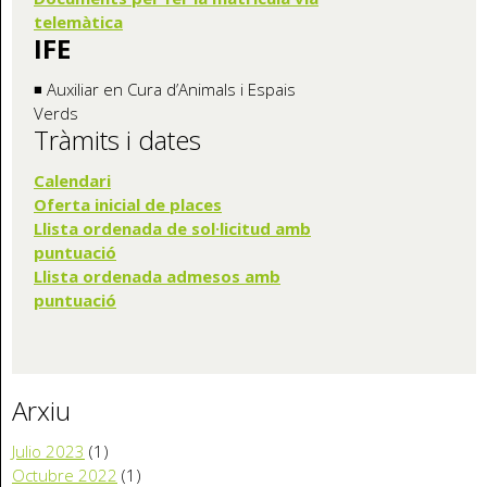
telemàtica
IFE
◾ Auxiliar en Cura d’Animals i Espais
Verds
Tràmits i dates
Calendari
Oferta inicia
l de places
Llista ordenada de sol·licitud amb
puntuació
Llista ordenada admesos amb
puntuació
Arxiu
Julio 2023
(1)
Octubre 2022
(1)