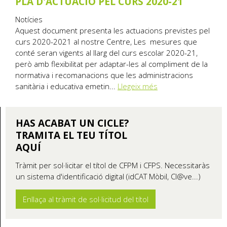
PLA D'ACTUACIÓ PEL CURS 2020-21
Notícies
Aquest document presenta les actuacions previstes pel
curs 2020-2021 al nostre Centre, Les mesures que
conté seran vigents al llarg del curs escolar 2020-21,
però amb flexibilitat per adaptar-les al compliment de la
normativa i recomanacions que les administracions
sanitària i educativa emetin...
Llegeix més
HAS ACABAT UN CICLE?
TRAMITA EL TEU TÍTOL
AQUÍ
Tràmit per sol·licitar el títol de CFPM i CFPS. Necessitaràs
un sistema d'identificació digital (idCAT Mòbil, Cl@ve...)
Enllaça al tràmit de sol·licitud del títol