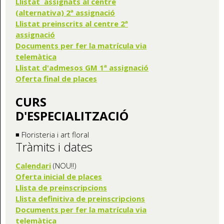
Llistat assignats al centre
(alternativa) 2ª assignació
Llistat preinscrits al centre 2ª
assignació
Documents per fer la matrícula via
telemàtica
Llistat d'admesos GM 1ª assignació
Oferta final de places
CURS
D'ESPECIALITZACIÓ
◾ Floristeria i art floral
Tràmits i dates
Calendari
(NOU!!)
Oferta inicial de places
Llista de preinscripcions
Llista definitiva de preinscripcions
Documents per fer la matrícula via
telemàtica