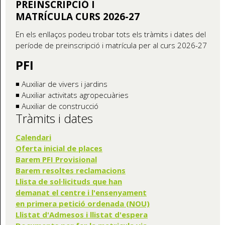
PREINSCRIPCIÓ I
MATRÍCULA CURS 2026-27
En els enllaços podeu trobar tots els tràmits i dates del
període de preinscripció i matrícula per al curs 2026-27
PFI
◾ Auxiliar de vivers i jardins
◾ Auxiliar activitats agropecuàries
◾ Auxiliar de construcció
Tràmits i dates
Calendari
Oferta inicial de places
Barem PFI Provisional
Barem resoltes reclamacions
Llista de sol·licituds que han
demanat el centre i l'ensenyament
en primera petició ordenada (NOU)
Llistat d'Admesos i llistat d'espera