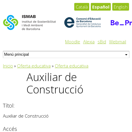
Pasar al
Català
Español
English
contenido
principal
Moodle
Alexia
sBid
Webmail
Usted está aquí
Inicio
»
Oferta educativa
»
Oferta educativa
Auxiliar de
PFI
Construcció
Títol:
Auxiliar de Construcció
Accés