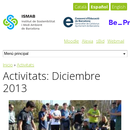
Pasar al
Català
Español
English
contenido
principal
Moodle
Alexia
sBid
Webmail
Usted está aquí
Inicio
»
Activitats
Activitats: Diciembre
2013