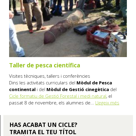
Taller de pesca científica
Visites tècniques, tallers i conferències
Dins les activitats curriculars del
Mòdul de Pesca
continental
i del
Mòdul de Gestió cinegètica
del
Cicle formatiu de Gestió Forestal i medi natural
, el
passat 8 de novembre, els alumnes de...
Llegeix més
HAS ACABAT UN CICLE?
TRAMITA EL TEU TÍTOL