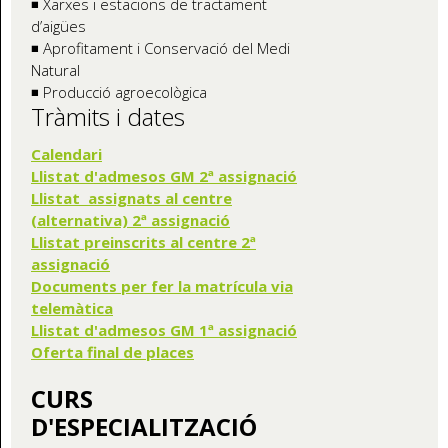
◾ Xarxes i estacions de tractament
d’aigües
◾ Aprofitament i Conservació del Medi
Natural
◾ Producció agroecològica
Tràmits i dates
Calendari
Llistat d'admesos GM 2ª assignació
Llistat assignats al centre
(alternativa) 2ª assignació
Llistat preinscrits al centre 2ª
assignació
Documents per fer la matrícula via
telemàtica
Llistat d'admesos GM 1ª assignació
Oferta final de places
CURS
D'ESPECIALITZACIÓ