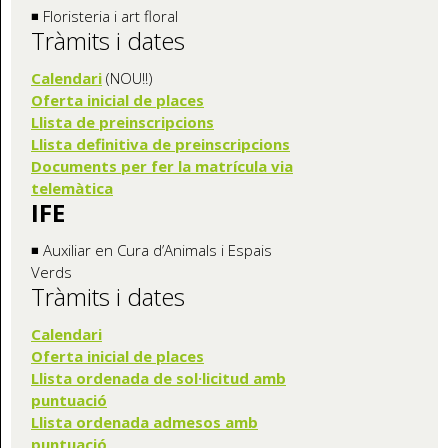
◾ Floristeria i art floral
Tràmits i dates
Calendari
(NOU!!)
Oferta inicial de places
Llista de preinscripcions
Llista definitiva de preinscripcions
Documents per fer la matrícula via
telemàtica
IFE
◾ Auxiliar en Cura d’Animals i Espais
Verds
Tràmits i dates
Calendari
Oferta inicia
l de places
Llista ordenada de sol·licitud amb
puntuació
Llista ordenada admesos amb
puntuació