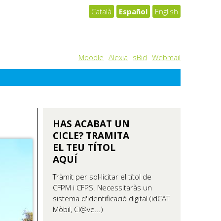
Català
Español
English
Moodle
Alexia
sBid
Webmail
HAS ACABAT UN
CICLE? TRAMITA
EL TEU TÍTOL
AQUÍ
Tràmit per sol·licitar el títol de
CFPM i CFPS. Necessitaràs un
sistema d'identificació digital (idCAT
Mòbil, Cl@ve...)