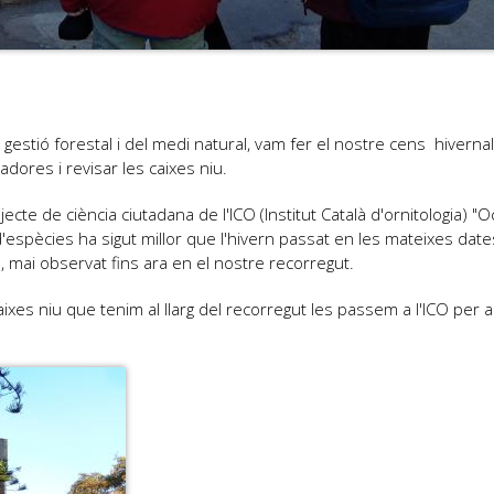
stió forestal i del medi natural, vam fer el nostre cens hivernal
dores i revisar les caixes niu.
te de ciència ciutadana de l'ICO (Institut Català d'ornitologia) "O
'espècies ha sigut millor que l'hivern passat en les mateixes dates 
), mai observat fins ara en el nostre recorregut.
xes niu que tenim al llarg del recorregut les passem a l'ICO per a