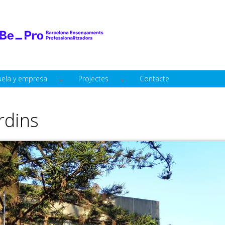
Pasar al
contenido
principal
uela y empresa
Projectes
Contacte
ardins