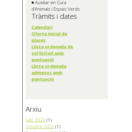
◾ Auxiliar en Cura
d’Animals i Espais Verds
Tràmits i dates
Calendari
Oferta inicia
l de
places
Llista ordenada de
sol·licitud amb
puntuació
Llista ordenada
admesos amb
puntuació
Arxiu
Julio 2023
(1)
Octubre 2022
(1)