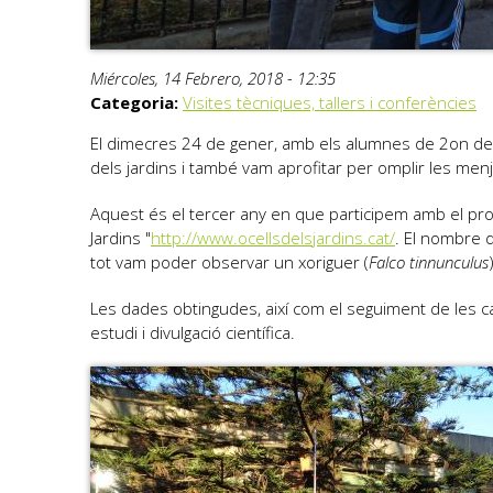
Miércoles, 14 Febrero, 2018 - 12:35
Categoria:
Visites tècniques, tallers i conferències
El dimecres 24 de gener, amb els alumnes de 2on de ge
dels jardins i també vam aprofitar per omplir les menja
Aquest és el tercer any en que participem amb el projec
Jardins "
http://www.ocellsdelsjardins.cat/
. El nombre d
tot vam poder observar un xoriguer (
Falco tinnunculus
Les dades obtingudes, així com el seguiment de les cai
estudi i divulgació científica.