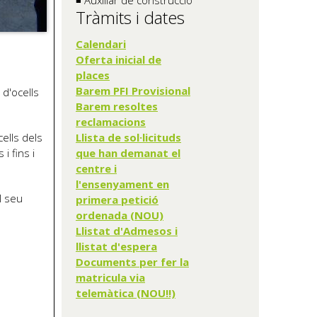
Tràmits i dates
Calendari
Oferta inicial de
places
Barem PFI Provisional
 d'ocells
Barem resoltes
reclamacions
cells dels
Llista de sol·licituds
i fins i
que han demanat el
centre i
l'ensenyament en
l seu
primera petició
ordenada (NOU)
Llistat d'Admesos i
llistat d'espera
Documents per fer la
matricula via
telemàtica (NOU!!)