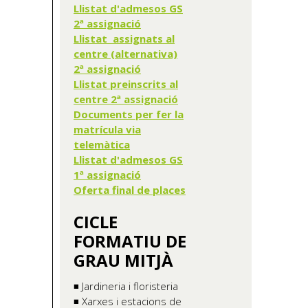
Llistat d'admesos GS
2ª assignació
Llistat assignats al
centre (alternativa)
2ª assignació
Llistat preinscrits al
centre 2ª assignació
Documents per fer la
matrícula via
telemàtica
Llistat d'admesos GS
1ª assignació
Oferta final de places
CICLE
FORMATIU DE
GRAU MITJÀ
◾ Jardineria i floristeria
◾ Xarxes i estacions de