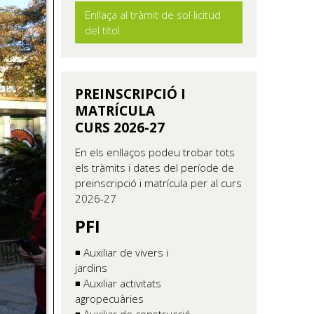
Enllaça al tràmit de sol·licitud
del títol
PREINSCRIPCIÓ I
MATRÍCULA
CURS 2026-27
En els enllaços podeu trobar tots
els tràmits i dates del període de
preinscripció i matrícula per al curs
2026-27
PFI
◾ Auxiliar de vivers i
jardins
◾ Auxiliar activitats
agropecuàries
◾ Auxiliar de construcció