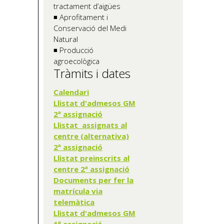
tractament d’aigües
◾ Aprofitament i
Conservació del Medi
Natural
◾ Producció
agroecològica
Tràmits i dates
Calendari
Llistat d'admesos GM
2ª assignació
Llistat assignats al
centre (alternativa)
2ª assignació
Llistat preinscrits al
centre 2ª assignació
Documents per fer la
matrícula via
telemàtica
Llistat d'admesos GM
1ª assignació