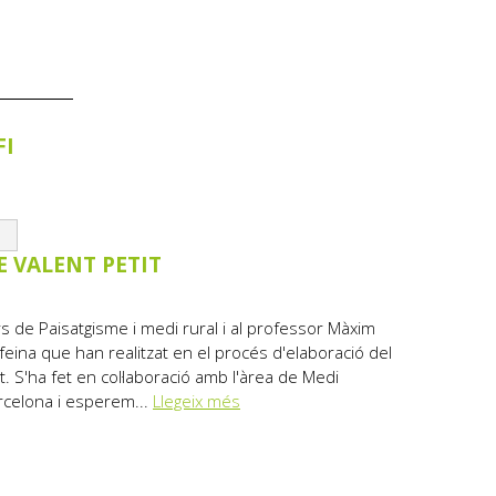
FI
E VALENT PETIT
s de Paisatgisme i medi rural i al professor Màxim
feina que han realitzat en el procés d'elaboració del
it. S'ha fet en col·laboració amb l'àrea de Medi
rcelona i esperem...
Llegeix més