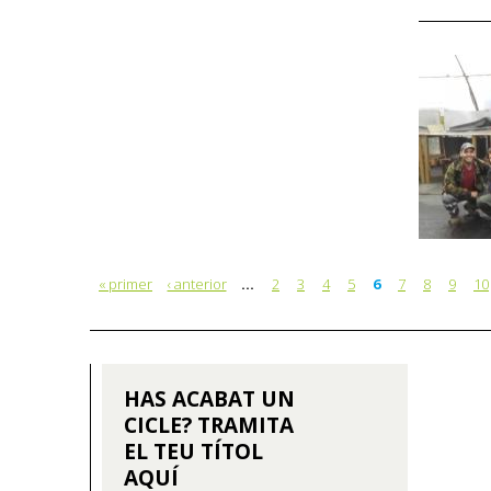
« primer
‹ anterior
…
2
3
4
5
6
7
8
9
10
HAS ACABAT UN
CICLE? TRAMITA
EL TEU TÍTOL
AQUÍ