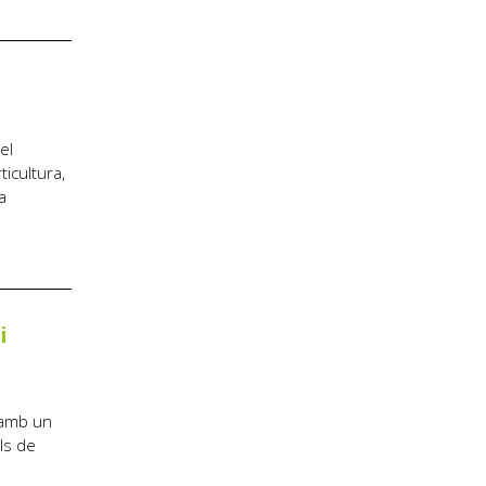
el
ticultura,
a
i
i amb un
els de