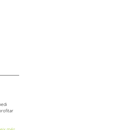
medi
rofitar
geix més