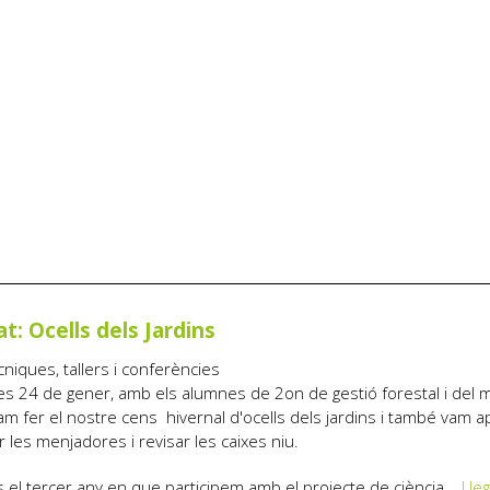
at: Ocells dels Jardins
cniques, tallers i conferències
es 24 de gener, amb els alumnes de 2on de gestió forestal i del 
vam fer el nostre cens hivernal d'ocells dels jardins i també vam ap
r les menjadores i revisar les caixes niu.
 el tercer any en que participem amb el projecte de ciència...
Lle