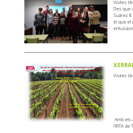
Visites tè
Des que va
Suárez 8 
el que el 
entusiasm
XERRAD
Visites tè
Amb els a
l'IRTA de 