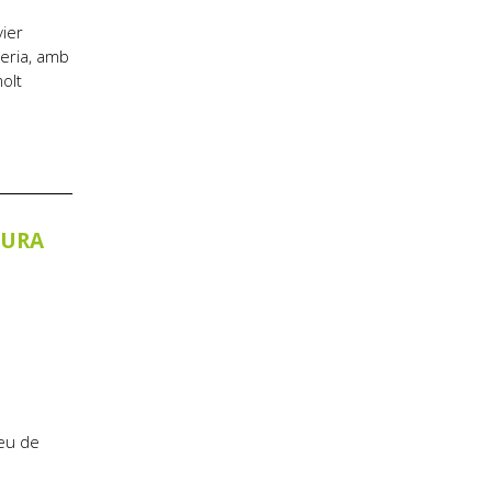
vier
neria, amb
molt
TURA
seu de