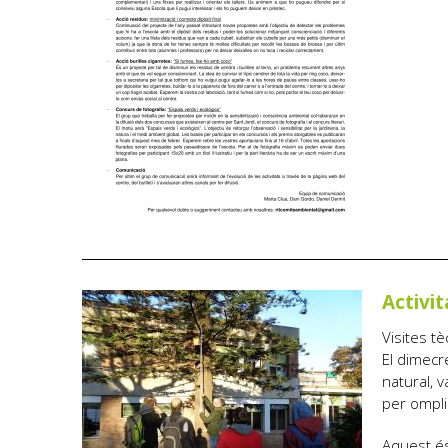
Activit
Visites tè
El dimecr
natural, 
per ompli
Aquest és