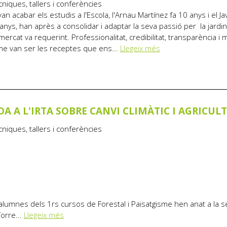
cniques, tallers i conferències
n acabar els estudis a l'Escola, l'Arnau Martínez fa 10 anys i el Ja
anys, han après a consolidar i adaptar la seva passió per la jardi
mercat va requerint. Professionalitat, credibilitat, transparència i 
e van ser les receptes que ens...
Llegeix més
A A L'IRTA SOBRE CANVI CLIMÀTIC I AGRICUL
cniques, tallers i conferències
lumnes dels 1rs cursos de Forestal i Paisatgisme hen anat a la 
Torre...
Llegeix més