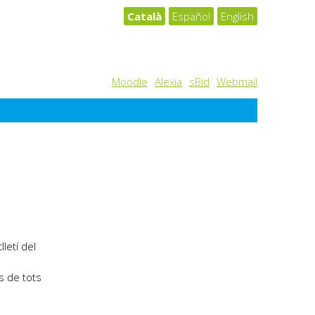
Català
Español
English
Moodle
Alexia
sBid
Webmail
tlletí del
s de tots