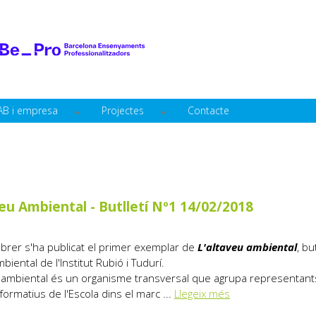
Vés al
contingut
AB i empresa
Projectes
Contacte
veu Ambiental - Butlletí Nº1 14/02/2018
brer s'ha publicat el primer exemplar de
L'altaveu ambiental
, bu
iental de l'Institut Rubió i Tudurí.
 ambiental és un organisme transversal que agrupa representant
 formatius de l'Escola dins el marc ...
Llegeix més