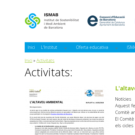
Inici
L'Institut
Oferta educativa
ISM
Esteu aquí
Inici
»
Activitats
Activitats:
L'alta
Notícies
Aquest fe
Comitè amb
El Comitè
els cicles