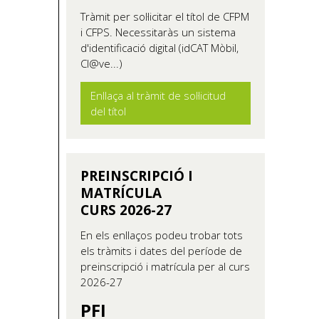
Tràmit per sol·licitar el títol de CFPM
i CFPS. Necessitaràs un sistema
d'identificació digital (idCAT Mòbil,
Cl@ve...)
Enllaça al tràmit de sol·licitud
del títol
PREINSCRIPCIÓ I
MATRÍCULA
CURS 2026-27
En els enllaços podeu trobar tots
els tràmits i dates del període de
preinscripció i matrícula per al curs
2026-27
PFI