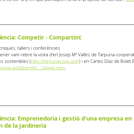
ència: Competir - Compartint
cniques, tallers i conferències
gener vam rebre la visita d’en Josep Mª Vallès de Tarpuna-cooperat
ves sostenibles (
http://tarpunacoop.org/
) i en Carles Díaz de Bolet
//www.boletbenfet...
Llegeix més
ència: Emprenedoria i gestió d'una empresa en
n de la Jardineria