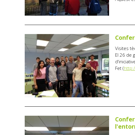
Confer
Visites tè
El 26 de 
d'iniciati
Fet (
http:
Confer
l'entor