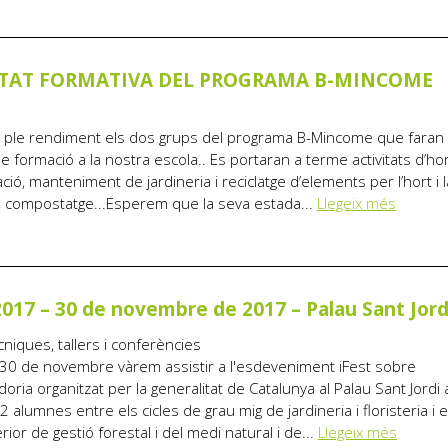
ITAT FORMATIVA DEL PROGRAMA B-MINCOME
a ple rendiment els dos grups del programa B-Mincome que faran 
 formació a la nostra escola.. Es portaran a terme activitats d’hor
ió, manteniment de jardineria i reciclatge d’elements per l’hort i l
a, compostatge...Esperem que la seva estada...
Llegeix més
2017 – 30 de novembre de 2017 – Palau Sant Jord
cniques, tallers i conferències
 30 de novembre vàrem assistir a l'esdeveniment iFest sobre
ria organitzat per la generalitat de Catalunya al Palau Sant Jord
 alumnes entre els cicles de grau mig de jardineria i floristeria i 
ior de gestió forestal i del medi natural i de...
Llegeix més