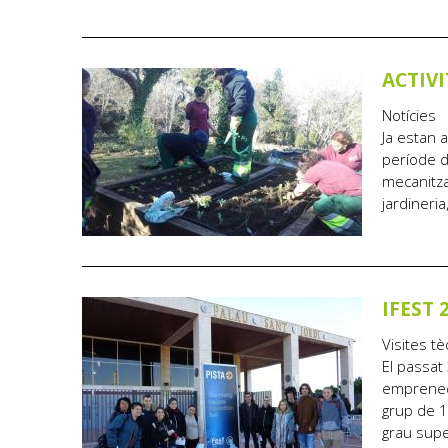
ACTIV
Notícies
Ja estan 
període de
mecanitzac
jardineri
IFEST 
Visites tè
El passat
emprenedo
grup de 12
grau super