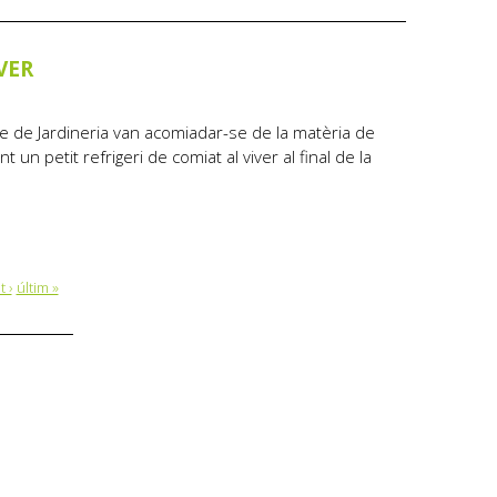
VER
le de Jardineria van acomiadar-se de la matèria de
 un petit refrigeri de comiat al viver al final de la
 ›
últim »